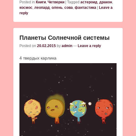
Posted in
Книги
,
Четверки
|
Tagged
астероид
,
дракон
,
космос
,
леопард
,
олень
,
сова
,
фантастика
|
Leave a
reply
Планеты Солнечной системы
Posted on
20.02.2015
by
admin
—
Leave a reply
4 твердых карлика