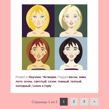
Posted in
Научное
,
Четверки
|
Tagged
весна
,
зима
,
лето
,
осень
,
светлый
,
сезон
,
темный
,
теплый
,
холодный
|
Leave a reply
Post
1
2
3
»
Страница 1 из 3
navigation