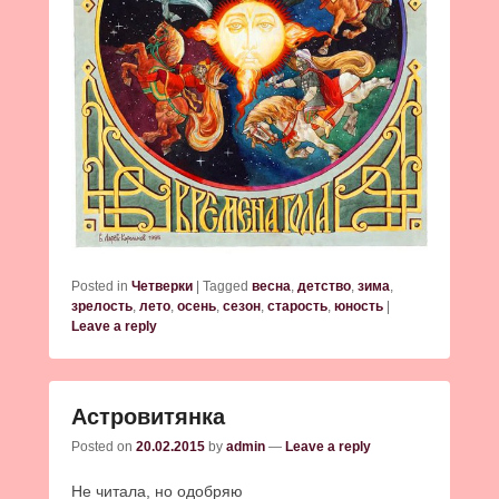
Posted in
Четверки
|
Tagged
весна
,
детство
,
зима
,
зрелость
,
лето
,
осень
,
сезон
,
старость
,
юность
|
Leave a reply
Астровитянка
Posted on
20.02.2015
by
admin
—
Leave a reply
Не читала, но одобряю