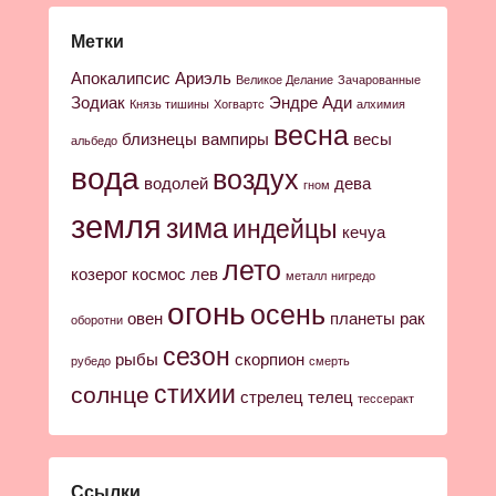
Метки
Апокалипсис
Ариэль
Великое Делание
Зачарованные
Зодиак
Эндре Ади
Князь тишины
Хогвартс
алхимия
весна
близнецы
вампиры
весы
альбедо
вода
воздух
водолей
дева
гном
земля
зима
индейцы
кечуа
лето
козерог
космос
лев
металл
нигредо
огонь
осень
овен
планеты
рак
оборотни
сезон
рыбы
скорпион
рубедо
смерть
стихии
солнце
стрелец
телец
тессеракт
Ссылки