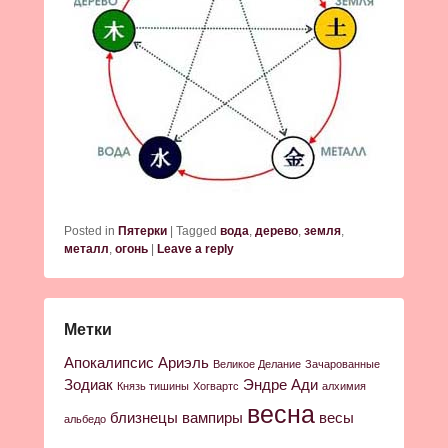
Posted in
Пятерки
|
Tagged
вода
,
дерево
,
земля
,
металл
,
огонь
|
Leave a reply
Метки
Апокалипсис
Ариэль
Великое Делание
Зачарованные
Зодиак
Эндре Ади
Князь тишины
Хогвартс
алхимия
весна
близнецы
вампиры
весы
альбедо