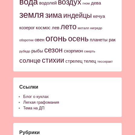
вода
воздух
водолей
дева
гном
земля
зима
индейцы
кечуа
лето
козерог
космос
лев
металл
нигредо
огонь
осень
овен
планеты
рак
оборотни
сезон
рыбы
скорпион
рубедо
смерть
стихии
солнце
стрелец
телец
тессеракт
Ссылки
Блог о куклах
Легкая графомания
Тема на ДП
Рубрики