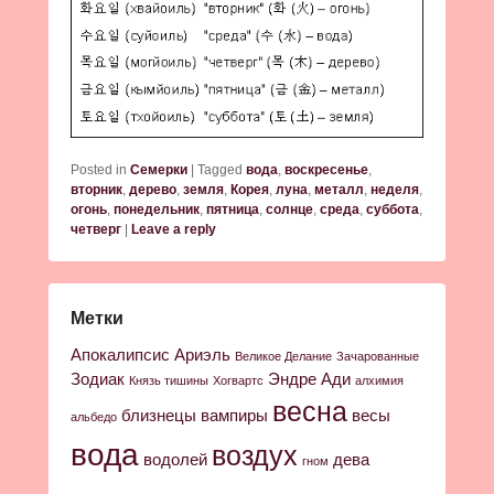
Posted in
Семерки
|
Tagged
вода
,
воскресенье
,
вторник
,
дерево
,
земля
,
Корея
,
луна
,
металл
,
неделя
,
огонь
,
понедельник
,
пятница
,
солнце
,
среда
,
суббота
,
четверг
|
Leave a reply
Метки
Апокалипсис
Ариэль
Великое Делание
Зачарованные
Зодиак
Эндре Ади
Князь тишины
Хогвартс
алхимия
весна
близнецы
вампиры
весы
альбедо
вода
воздух
водолей
дева
гном