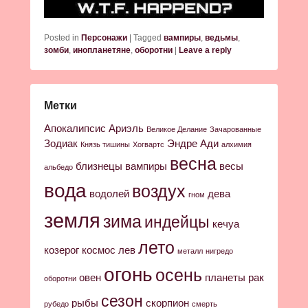
Posted in
Персонажи
|
Tagged
вампиры
,
ведьмы
,
зомби
,
инопланетяне
,
оборотни
|
Leave a reply
Метки
Апокалипсис
Ариэль
Великое Делание
Зачарованные
Зодиак
Эндре Ади
Князь тишины
Хогвартс
алхимия
весна
близнецы
вампиры
весы
альбедо
вода
воздух
водолей
дева
гном
земля
зима
индейцы
кечуа
лето
козерог
космос
лев
металл
нигредо
огонь
осень
овен
планеты
рак
оборотни
сезон
рыбы
скорпион
рубедо
смерть