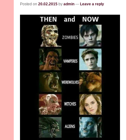
Posted on
20.02.2015
by
admin
—
Leave a reply