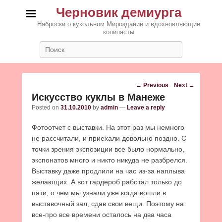
Черновик демиурга
Наброски о кукольном Мироздании и вдохновляющие
копипасты
Search
Post
←
Previous
Next
→
navigation
Искусство куклы в Манеже
Posted on
31.10.2010
by
admin
—
Leave a reply
Фотоотчет с выставки. На этот раз мы немного
не рассчитали, и приехали довольно поздно. С
точки зрения экспозиции все было нормально,
экспонатов много и никто никуда не разбрелся.
Выставку даже продлили на час из-за наплыва
желающих. А вот гардероб работал только до
пяти, о чем мы узнали уже когда вошли в
выставочный зал, сдав свои вещи. Поэтому на
все-про все времени осталось на два часа