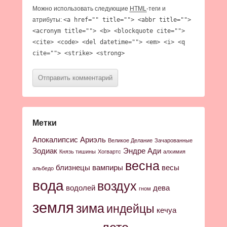
Можно использовать следующие
HTML
-теги и
атрибуты:
<a href="" title=""> <abbr title="">
<acronym title=""> <b> <blockquote cite="">
<cite> <code> <del datetime=""> <em> <i> <q
cite=""> <strike> <strong>
Метки
Апокалипсис
Ариэль
Великое Делание
Зачарованные
Зодиак
Эндре Ади
Князь тишины
Хогвартс
алхимия
весна
близнецы
вампиры
весы
альбедо
вода
воздух
водолей
дева
гном
земля
зима
индейцы
кечуа