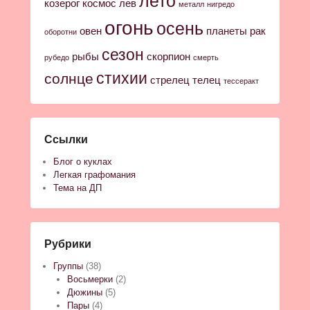
лето
козерог
космос
лев
металл
нигредо
огонь
осень
овен
планеты
рак
оборотни
сезон
рыбы
скорпион
рубедо
смерть
стихии
солнце
стрелец
телец
тессеракт
Ссылки
Блог о куклах
Легкая графомания
Тема на ДП
Рубрики
Группы
(38)
Восьмерки
(2)
Дюжины
(5)
Пары
(4)