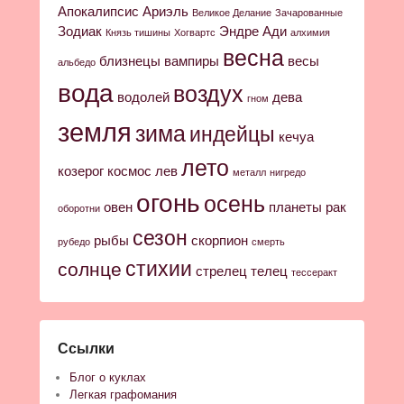
Апокалипсис
Ариэль
Великое Делание
Зачарованные
Зодиак
Эндре Ади
Князь тишины
Хогвартс
алхимия
весна
близнецы
вампиры
весы
альбедо
вода
воздух
водолей
дева
гном
земля
зима
индейцы
кечуа
лето
козерог
космос
лев
металл
нигредо
огонь
осень
овен
планеты
рак
оборотни
сезон
рыбы
скорпион
рубедо
смерть
стихии
солнце
стрелец
телец
тессеракт
Ссылки
Блог о куклах
Легкая графомания