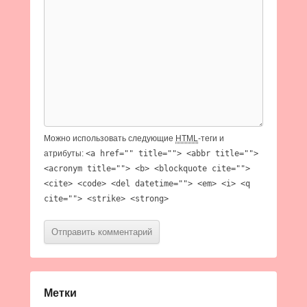
Можно использовать следующие
HTML
-теги и
атрибуты:
<a href="" title=""> <abbr title="">
<acronym title=""> <b> <blockquote cite="">
<cite> <code> <del datetime=""> <em> <i> <q
cite=""> <strike> <strong>
Метки