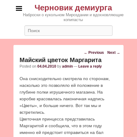
Черновик демиурга
Наброски о кукольном Мироздании и вдохновляющие
копипасты
Search
Post
←
Previous
Next
→
navigation
Майский цветок Маргарита
Posted on
04.04.2010
by
admin
—
Leave a reply
Она снисходительно смотрела по сторонам,
насколько это позволяло ей положение в
глубине полки игрушечного магазина. На
коробке красовалась лаконичная надпись
«Цветы», и больше ничего. Вот так мы и
встретились.
Цветочная принцесса представилась
Маргаритой и сообщила, что в этом году
именно ей предстоит отправиться на бал